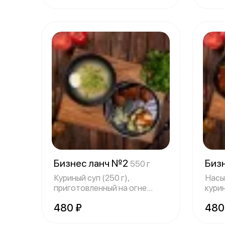
Бизнес ланч №2
Биз
550 г
Куриный суп (250 г),
Насы
приготовленный на огне
кури
свиной шашлык (1
приг
480 ₽
480