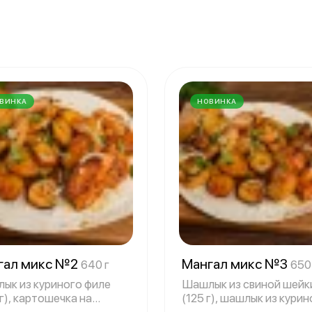
ВИНКА
НОВИНКА
гал микс №2
Мангал микс №3
640 г
650
ык из куриного филе
Шашлык из свиной шейк
г), картошечка на
(125 г), шашлык из курин