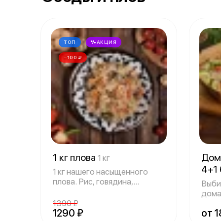
ТОП
АКЦИЯ
−100 ₽
1 кг плова
Дом
1 кг
4+1
1 кг нашего насыщенного
плова. Рис, говядина,
Выби
морковь, репча
дома
1390 ₽
Прив
1290 ₽
от 