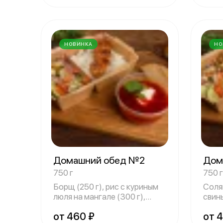
НОВИНКА
НО
Домашний обед №2
Дом
750 г
750 г
Борщ (250 г), рис с куриным
Солян
люля на мангале (300 г),
свин
овощной
г),
от 460 ₽
от 