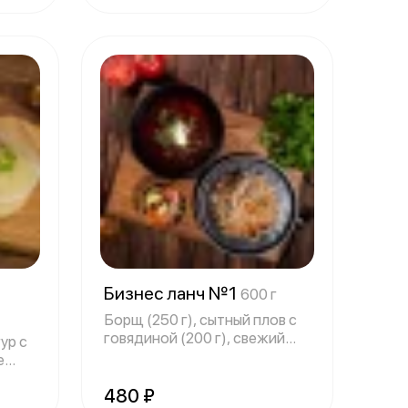
4
Бизнес ланч №1
600 г
Борщ (250 г), сытный плов с
говядиной (200 г), свежий
гур с
овощно
е
480 ₽