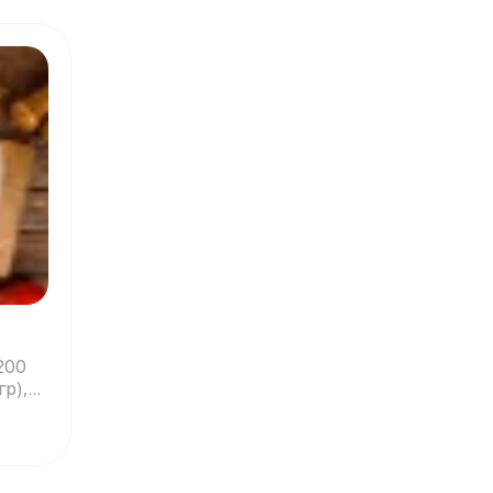
200
гр),