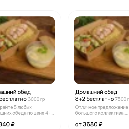
ашний обед
Домашний обед
 бесплатно
8+2 бесплатно
3000 гр
7500 
райте 5 любых
Отличное предложение
шних обеда по цене 4-х.
большого коллектива.
езём все с
Выбирайте 10 л
1840 ₽
от 3680 ₽