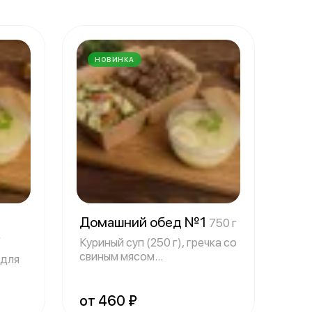
НОВИНКА
Домашний обед №1
750 г
г
Куриный суп (250 г), гречка со
свиным мясом
 для
приготовленном н
от 460 ₽