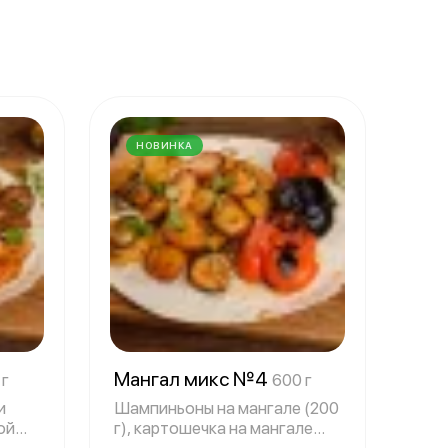
НОВИНКА
Мангал микс №4
 г
600 г
и
Шампиньоны на мангале (200
ой
г), картошечка на мангале