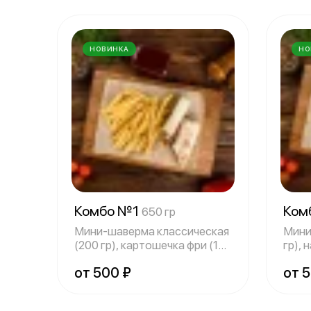
НОВИНКА
НО
Комбо №1
Ком
650 гр
Мини-шаверма классическая
Мини
(200 гр), картошечка фри (150
гр), 
гр),
морс
от 500 ₽
от 