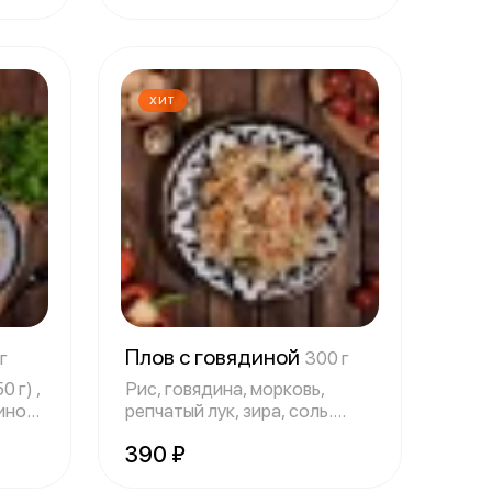
ХИТ
Плов с говядиной
г
300 г
 г) ,
Рис, говядина, морковь,
иной
репчатый лук, зира, соль.
Подается с
390 ₽