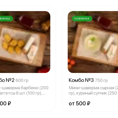
ВИНКА
НОВИНКА
бо №2
Комбо №3
600 гр
750 гр
-шаверма барбекю (200
Мини-шаверма сырная (
наггетсы 6 шт (100 гр),
гр), куриный супчик (250 
и
морси
500 ₽
от 500 ₽