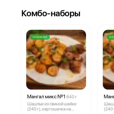
Комбо-наборы
НОВИНКА
НО
Мангал микс №1
Ман
640 г
Шашлык из свиной шейки
Шашл
(240 г), картошечка на
(240 