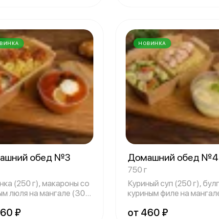
ВИНКА
НОВИНКА
ашний обед №3
Домашний обед №
750 г
ка (250 г), макароны со
Куриный суп (250 г), бул
ым люля на мангале (300
куриным филе на мангал
(300 г
460 ₽
от 460 ₽