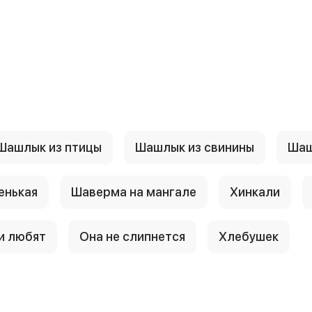
Шашлык из птицы
Шашлык из свинины
Шаш
енькая
Шаверма на мангале
Хинкали
и любят
Она не слипнется
Хлебушек