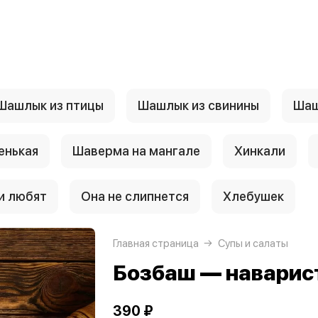
Шашлык из птицы
Шашлык из свинины
Шаш
енькая
Шаверма на мангале
Хинкали
и любят
Она не слипнется
Хлебушек
Главная страница
Супы и салаты
Бозбаш — наварис
390 ₽