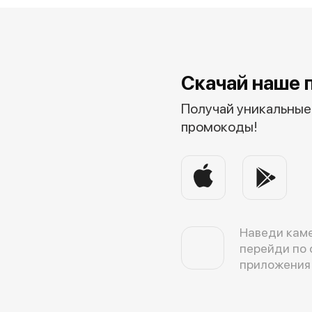
Скачай наше 
Получай уникальные 
промокоды!
Наведи каме
перейди по 
приложения