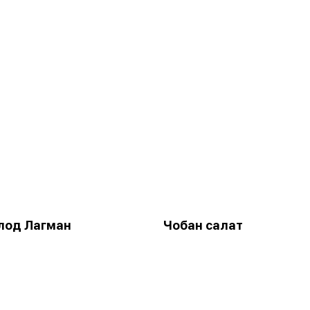
лод Лагман
Чобан салат