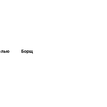
елью
Борщ