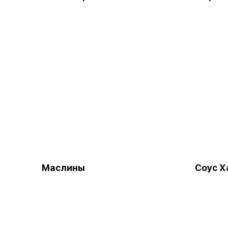
Маслины
Соус Х