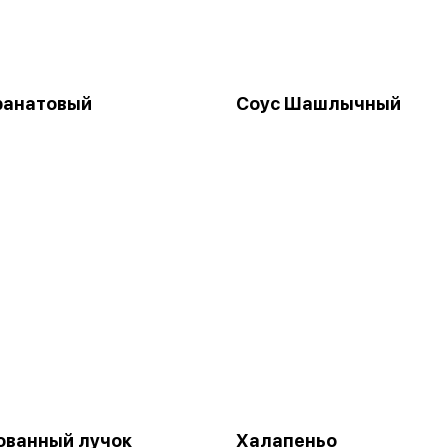
ранатовый
Соус Шашлычный
ованный лучок
Халапеньо