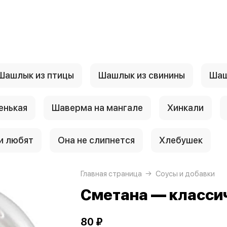
Шашлык из птицы
Шашлык из свинины
Шаш
енькая
Шаверма на мангале
Хинкали
и любят
Она не слипнется
Хлебушек
Главная страница
Соусы и добавки
Сметана — класси
80 ₽