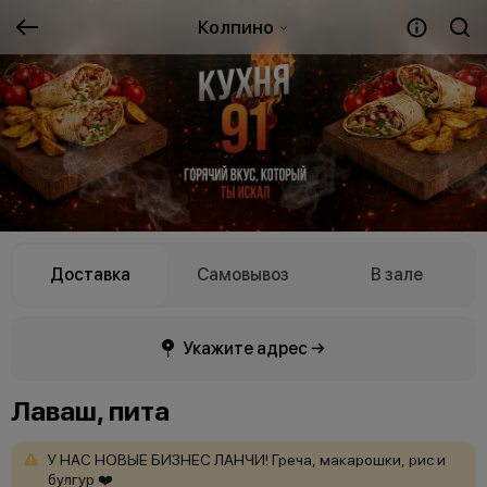
Колпино
Доставка
Самовывоз
В зале
Укажите адрес →
Лаваш, пита
У
НАС
НОВЫЕ
БИЗНЕС
ЛАНЧИ!
Греча,
макарошки,
рис
и
булгур
❤️