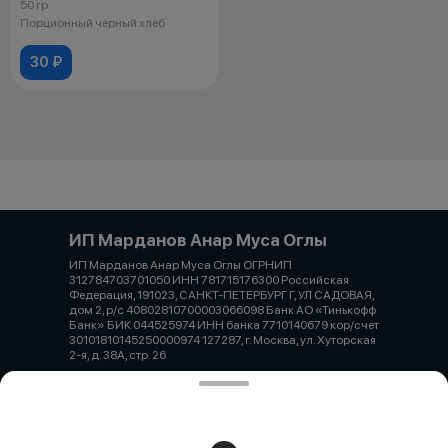
50 гр
Порционный черный хлеб
30 ₽
ИП Марданов Анар Муса Оглы
ИП Марданов Анар Муса Оглы ОГРНИП
312784703701050 ИНН 781715176300 Российская
Федерация, 191023, САНКТ-ПЕТЕРБУРГ Г, УЛ САДОВАЯ,
дом 2, р/с 40802810700003066098 Банк АО «Тинькофф
Банк» БИК 044525974 ИНН банка 7710140679 кор/счет
30101810145250000974 127287, г. Москва, ул. Хуторская
2-я, д. 38А, стр. 26
Работает на эффективном ядре
Foodpicásso
ver. 3.2