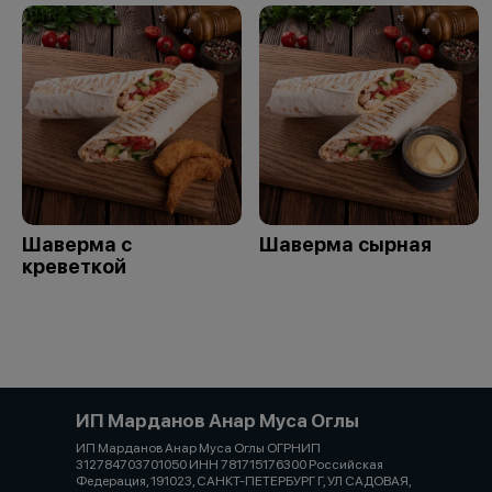
Шаверма с
Шаверма сырная
креветкой
ИП Марданов Анар Муса Оглы
ИП Марданов Анар Муса Оглы ОГРНИП
312784703701050 ИНН 781715176300 Российская
Федерация, 191023, САНКТ-ПЕТЕРБУРГ Г, УЛ САДОВАЯ,