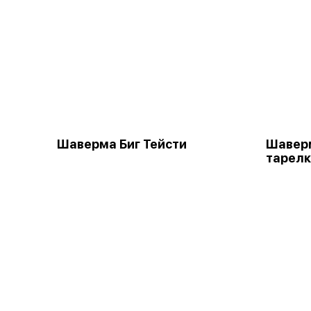
Шаверма Биг Тейсти
Шаверм
тарел