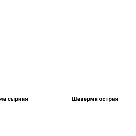
ма сырная
Шаверма острая