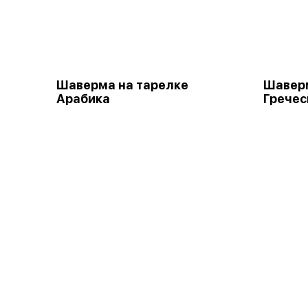
Шаверма на тарелке
Шаверм
Арабика
Гречес