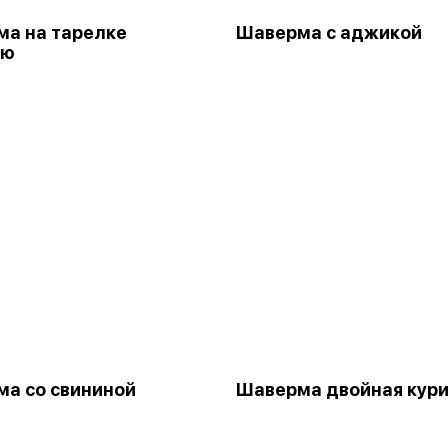
а на тарелке
Шаверма с аджикой
кю
а со свининой
Шаверма двойная кур