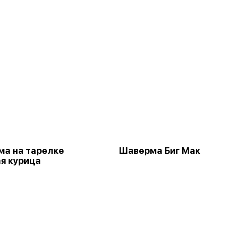
а на тарелке
Шаверма Биг Мак
я курица