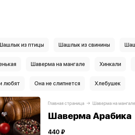
Шашлык из птицы
Шашлык из свинины
Шаш
енькая
Шаверма на мангале
Хинкали
и любят
Она не слипнется
Хлебушек
Главная страница
Шаверма на мангал
Шаверма Арабика
440 ₽