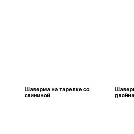
Шаверма на тарелке со
Шаверм
свининой
двойна