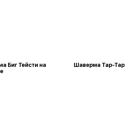
а Биг Тейсти на
Шаверма Тар-Тар
ке