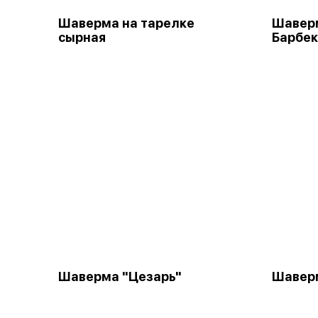
Шаверма на тарелке
Шаверм
сырная
Барбе
Шаверма "Цезарь"
Шаверм