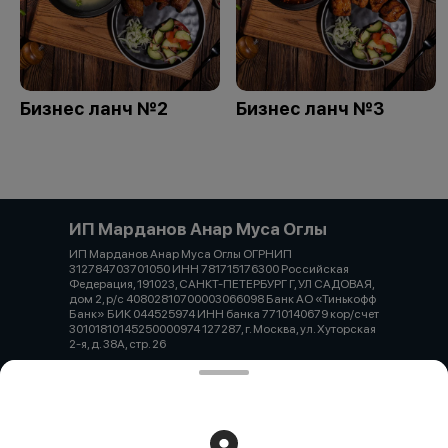
Бизнес ланч №2
Бизнес ланч №3
ИП Марданов Анар Муса Оглы
ИП Марданов Анар Муса Оглы ОГРНИП
312784703701050 ИНН 781715176300 Российская
Федерация, 191023, САНКТ-ПЕТЕРБУРГ Г, УЛ САДОВАЯ,
дом 2, р/с 40802810700003066098 Банк АО «Тинькофф
Банк» БИК 044525974 ИНН банка 7710140679 кор/счет
30101810145250000974 127287, г. Москва, ул. Хуторская
2-я, д. 38А, стр. 26
Работает на эффективном ядре
Foodpicásso
ver. 3.2