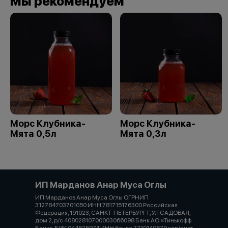
Мы рекомендуем
Морс Клубника-
Морс Клубника-
Мята 0,5л
Мята 0,3л
ИП Марданов Анар Муса Оглы
ИП Марданов Анар Муса Оглы ОГРНИП
312784703701050 ИНН 781715176300 Российская
Федерация, 191023, САНКТ-ПЕТЕРБУРГ Г, УЛ САДОВАЯ,
дом 2, р/с 40802810700003066098 Банк АО «Тинькофф