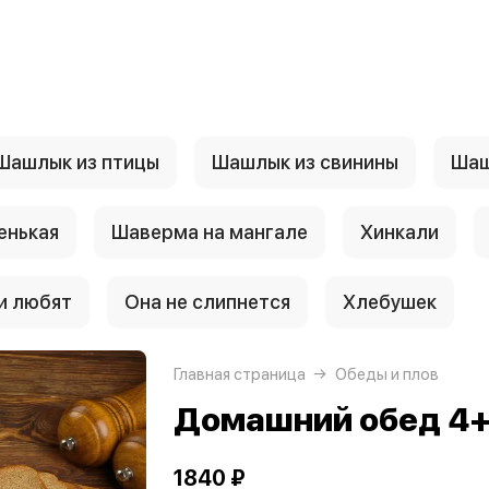
Шашлык из птицы
Шашлык из свинины
Шаш
енькая
Шаверма на мангале
Хинкали
и любят
Она не слипнется
Хлебушек
Главная страница
Обеды и плов
Домашний обед 4+
1840 ₽