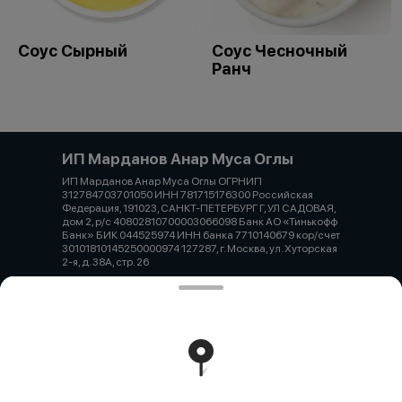
Соус Сырный
Соус Чесночный
Ранч
ИП Марданов Анар Муса Оглы
ИП Марданов Анар Муса Оглы ОГРНИП
312784703701050 ИНН 781715176300 Российская
Федерация, 191023, САНКТ-ПЕТЕРБУРГ Г, УЛ САДОВАЯ,
дом 2, р/с 40802810700003066098 Банк АО «Тинькофф
Банк» БИК 044525974 ИНН банка 7710140679 кор/счет
30101810145250000974 127287, г. Москва, ул. Хуторская
2-я, д. 38А, стр. 26
Работает на эффективном ядре
Foodpicásso
ver. 3.2
Политика конфиденциальности