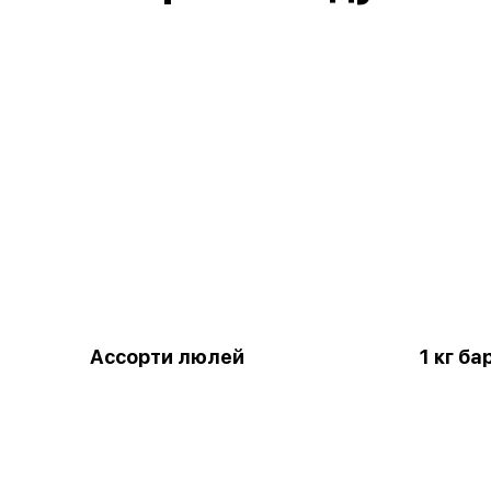
Ассорти люлей
1 кг б