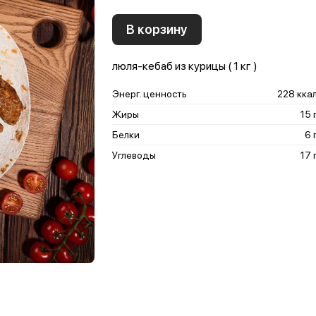
В корзину
люля-кебаб из курицы ( 1 кг )
Энерг. ценность
228 кка
Жиры
15 
Белки
6 
Углеводы
17 