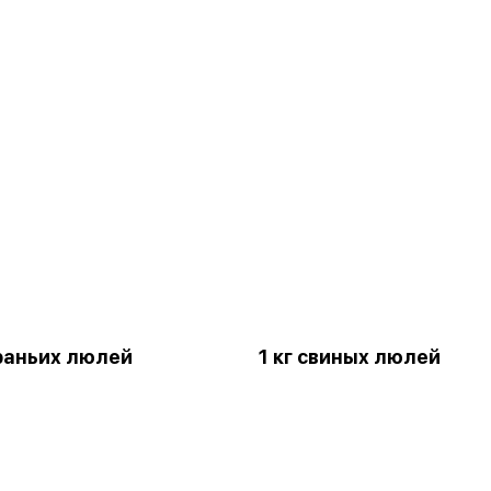
араньих люлей
1 кг свиных люлей