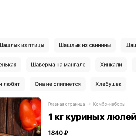
Шашлык из птицы
Шашлык из свинины
Шаш
енькая
Шаверма на мангале
Хинкали
и любят
Она не слипнется
Хлебушек
Главная страница
Комбо-наборы
1 кг куриных люле
1840 ₽