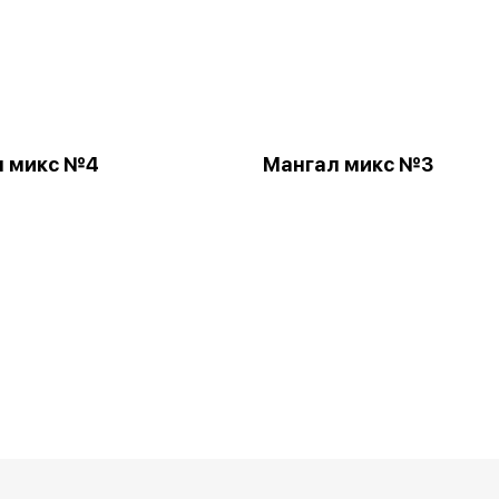
л микс №4
Мангал микс №3