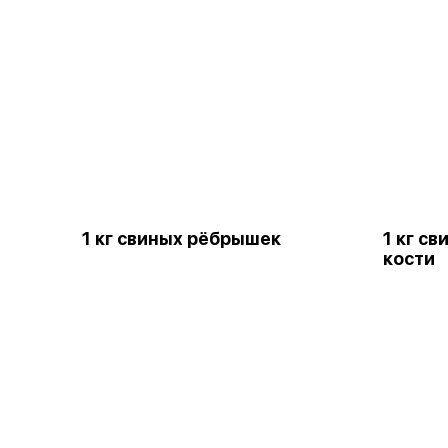
1 кг свиных рёбрышек
1 кг св
кости