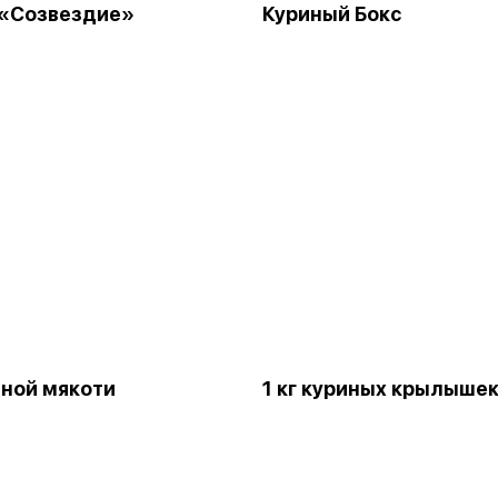
 «Созвездие»
Куриный Бокс
виной мякоти
1 кг куриных крылыше