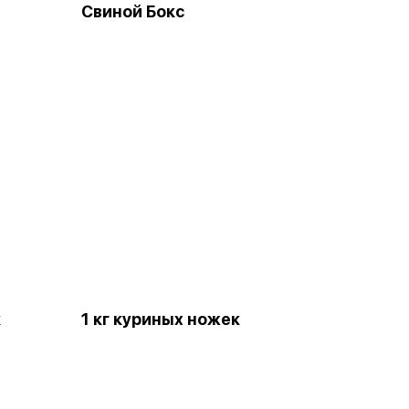
Свиной Бокс
к
1 кг куриных ножек