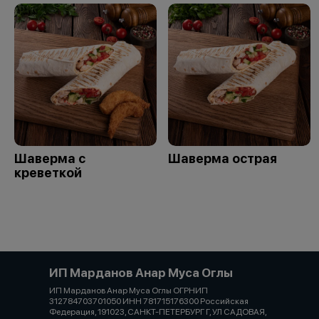
Шаверма с
Шаверма острая
креветкой
ИП Марданов Анар Муса Оглы
ИП Марданов Анар Муса Оглы ОГРНИП
312784703701050 ИНН 781715176300 Российская
Федерация, 191023, САНКТ-ПЕТЕРБУРГ Г, УЛ САДОВАЯ,