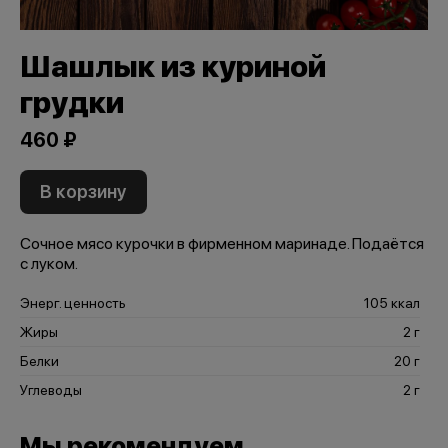
Шашлык из куриной
грудки
460 ₽
В корзину
Сочное мясо курочки в фирменном маринаде. Подаётся
с луком.
Энерг. ценность
105 ккал
Жиры
2 г
Белки
20 г
Углеводы
2 г
Мы рекомендуем