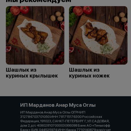
Шашлык из
Шашлык из
куриных крылышек
куриных ножек
ИП Марданов Анар Муса Оглы
ИП Марданов Анар Муса Оглы ОГРНИП
312784703701050 ИНН 781715176300 Российская
Федерация, 191023, САНКТ-ПЕТЕРБУРГ Г, УЛ САДОВАЯ,
дом 2, р/с 40802810700003066098 Банк АО «Тинькофф
Банк» БИК 044525974 ИНН банка 7710140679 кор/счет