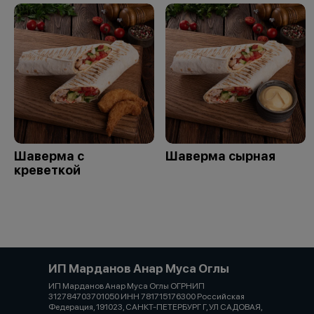
Шаверма с
Шаверма сырная
креветкой
ИП Марданов Анар Муса Оглы
ИП Марданов Анар Муса Оглы ОГРНИП
312784703701050 ИНН 781715176300 Российская
Федерация, 191023, САНКТ-ПЕТЕРБУРГ Г, УЛ САДОВАЯ,