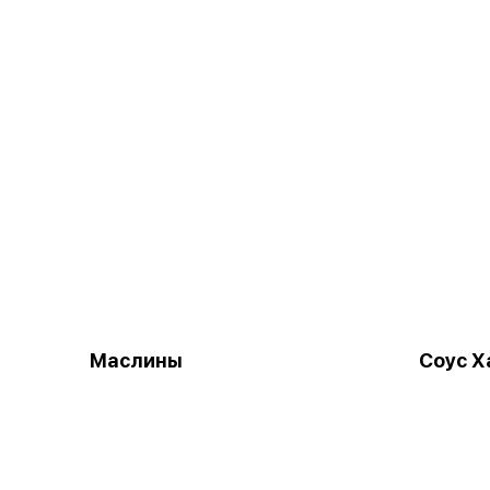
Маслины
Соус Х