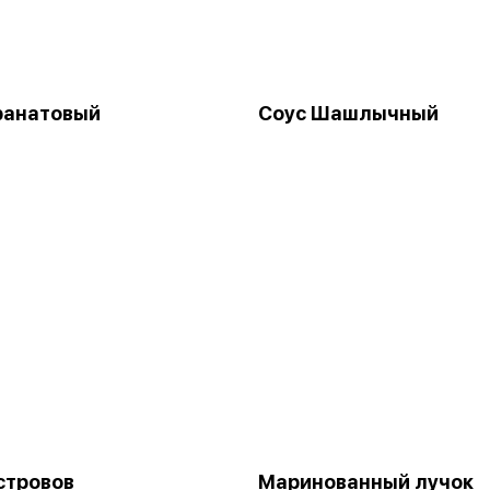
ранатовый
Соус Шашлычный
стровов
Маринованный лучок