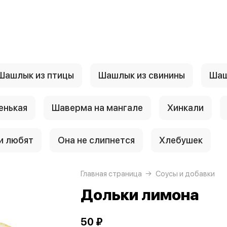
Шашлык из птицы
Шашлык из свинины
Шаш
енькая
Шаверма на мангале
Хинкали
и любят
Она не слипнется
Хлебушек
Главная страница
Соусы и добавки
Дольки лимона
50 ₽