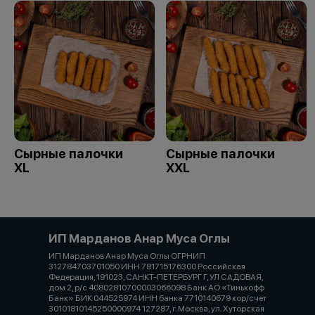
Сырные палочки
Сырные палочки
XL
XXL
ИП Марданов Анар Муса Оглы
ИП Марданов Анар Муса Оглы ОГРНИП
312784703701050 ИНН 781715176300 Российская
Федерация, 191023, САНКТ-ПЕТЕРБУРГ Г, УЛ САДОВАЯ,
дом 2, р/с 40802810700003066098 Банк АО «Тинькофф
Банк» БИК 044525974 ИНН банка 7710140679 кор/счет
30101810145250000974 127287, г. Москва, ул. Хуторская