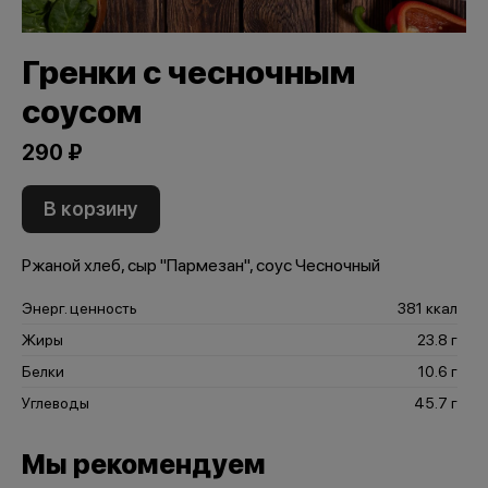
Гренки с чесночным
соусом
290 ₽
В корзину
Ржаной хлеб, сыр "Пармезан", соус Чесночный
Энерг. ценность
381 ккал
Жиры
23.8 г
Белки
10.6 г
Углеводы
45.7 г
Мы рекомендуем