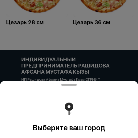
Цезарь 28 см
Цезарь 36 см
ИНДИВИДУАЛЬНЫЙ
ПРЕДПРИНИМАТЕЛЬ РАШИДОВА
АФСАНА МУСТАФА КЫЗЫ
ИП Рашидова Афсана Мустафа Кызы ОГРНИП
322784700051126 ИНН 781719784300 Российская
Федерация, САНКТ-ПЕТЕРБУРГ, Пушкин, ул. Гусарская
д4кЦ р/с 40802810455710038725 СЕВЕРО-ЗАПАДНЫЙ
БАНК ПАО СБЕРБАНК БИК банка 044030653 кор/счет
30101810500000000653
Работает на эффективном ядре
Foodpicásso
ver. 3.2
Выберите ваш город