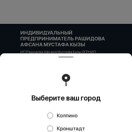
ИНДИВИДУАЛЬНЫЙ
ПРЕДПРИНИМАТЕЛЬ РАШИДОВА
АФСАНА МУСТАФА КЫЗЫ
ИП Рашидова Афсана Мустафа Кызы ОГРНИП
322784700051126 ИНН 781719784300 Российская
Федерация, САНКТ-ПЕТЕРБУРГ, Пушкин, ул. Гусарская
д4кЦ р/с 40802810455710038725 СЕВЕРО-ЗАПАДНЫЙ
БАНК ПАО СБЕРБАНК БИК банка 044030653 кор/счет
30101810500000000653
Работает на эффективном ядре
Foodpicásso
ver. 3.2
Выберите ваш город
Политика конфиденциальности
Колпино
Публичная оферта
Кронштадт