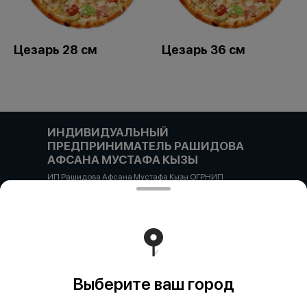
Цезарь 28 см
Цезарь 36 см
ИНДИВИДУАЛЬНЫЙ
ПРЕДПРИНИМАТЕЛЬ РАШИДОВА
АФСАНА МУСТАФА КЫЗЫ
ИП Рашидова Афсана Мустафа Кызы ОГРНИП
322784700051126 ИНН 781719784300 Российская
Федерация, САНКТ-ПЕТЕРБУРГ, Пушкин, ул. Гусарская
д4кЦ р/с 40802810455710038725 СЕВЕРО-ЗАПАДНЫЙ
БАНК ПАО СБЕРБАНК БИК банка 044030653 кор/счет
30101810500000000653
Работает на эффективном ядре
Foodpicásso
ver. 3.2
Выберите ваш город