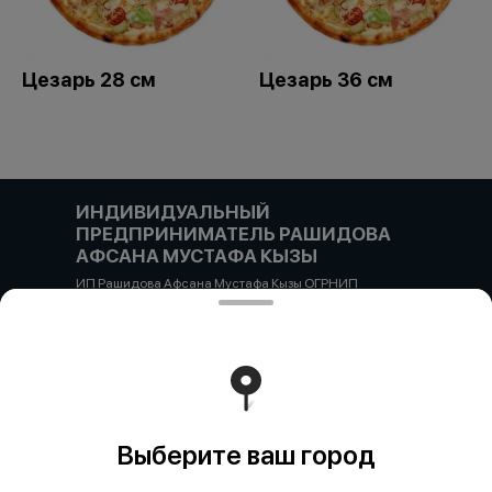
Цезарь 28 см
Цезарь 36 см
ИНДИВИДУАЛЬНЫЙ
ПРЕДПРИНИМАТЕЛЬ РАШИДОВА
АФСАНА МУСТАФА КЫЗЫ
ИП Рашидова Афсана Мустафа Кызы ОГРНИП
322784700051126 ИНН 781719784300 Российская
Федерация, САНКТ-ПЕТЕРБУРГ, Пушкин, ул. Гусарская
д4кЦ р/с 40802810455710038725 СЕВЕРО-ЗАПАДНЫЙ
БАНК ПАО СБЕРБАНК БИК банка 044030653 кор/счет
30101810500000000653
Работает на эффективном ядре
Foodpicásso
ver. 3.2
Выберите ваш город