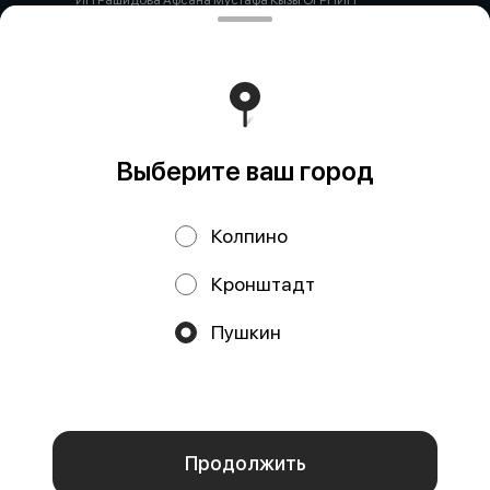
ИП Рашидова Афсана Мустафа Кызы ОГРНИП
322784700051126 ИНН 781719784300 Российская
Федерация, САНКТ-ПЕТЕРБУРГ, Пушкин, ул. Гусарская
д4кЦ р/с 40802810455710038725 СЕВЕРО-ЗАПАДНЫЙ
БАНК ПАО СБЕРБАНК БИК банка 044030653 кор/счет
30101810500000000653
Работает на эффективном ядре
Foodpicásso
ver. 3.2
Выберите ваш город
Политика конфиденциальности
Колпино
Публичная оферта
Кронштадт
Акции, скидки, кэшбэк − в нашем приложении!
Пушкин
Мы используем куки.
Пользуясь сайтом, вы даёте согласие на
обработку файлов cookie вашего браузера и использование
аналитических сервисов согласно нашей
политике
конфиденциальности
.
ОК