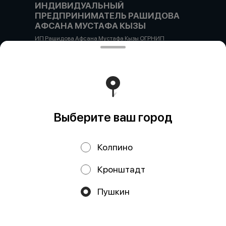
ИНДИВИДУАЛЬНЫЙ
ПРЕДПРИНИМАТЕЛЬ РАШИДОВА
АФСАНА МУСТАФА КЫЗЫ
ИП Рашидова Афсана Мустафа Кызы ОГРНИП
322784700051126 ИНН 781719784300 Российская
Федерация, САНКТ-ПЕТЕРБУРГ, Пушкин, ул. Гусарская
д4кЦ р/с 40802810455710038725 СЕВЕРО-ЗАПАДНЫЙ
БАНК ПАО СБЕРБАНК БИК банка 044030653 кор/счет
30101810500000000653
Работает на эффективном ядре
Foodpicásso
ver. 3.2
Выберите ваш город
Политика конфиденциальности
Колпино
Публичная оферта
Кронштадт
Акции, скидки, кэшбэк − в нашем приложении!
Пушкин
Мы используем куки.
Пользуясь сайтом, вы даёте согласие на