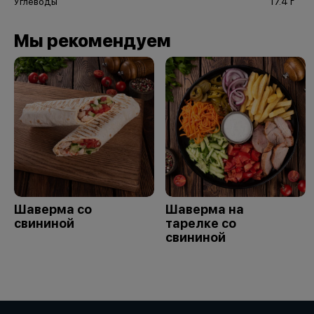
Углеводы
17.4 г
Мы рекомендуем
Шаверма со
Шаверма на
свининой
тарелке со
свининой