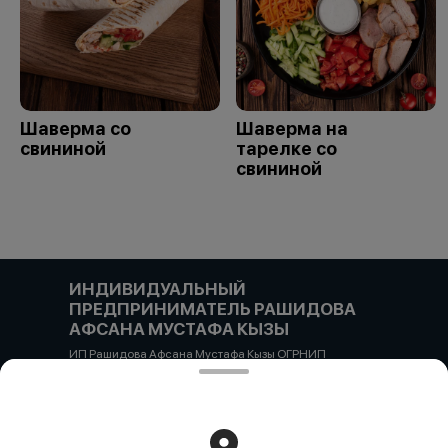
Шаверма со
Шаверма на
свининой
тарелке со
свининой
ИНДИВИДУАЛЬНЫЙ
ПРЕДПРИНИМАТЕЛЬ РАШИДОВА
АФСАНА МУСТАФА КЫЗЫ
ИП Рашидова Афсана Мустафа Кызы ОГРНИП
322784700051126 ИНН 781719784300 Российская
Федерация, САНКТ-ПЕТЕРБУРГ, Пушкин, ул. Гусарская
д4кЦ р/с 40802810455710038725 СЕВЕРО-ЗАПАДНЫЙ
БАНК ПАО СБЕРБАНК БИК банка 044030653 кор/счет
30101810500000000653