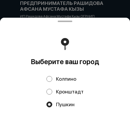
ПРЕДПРИНИМАТЕЛЬ РАШИДОВА
АФСАНА МУСТАФА КЫЗЫ
ИП Рашидова Афсана Мустафа Кызы ОГРНИП
322784700051126 ИНН 781719784300 Российская
Федерация, САНКТ-ПЕТЕРБУРГ, Пушкин, ул. Гусарская
д4кЦ р/с 40802810455710038725 СЕВЕРО-ЗАПАДНЫЙ
БАНК ПАО СБЕРБАНК БИК банка 044030653 кор/счет
30101810500000000653
Работает на эффективном ядре
Foodpicásso
ver. 3.2
Выберите ваш город
Политика конфиденциальности
Колпино
Публичная оферта
Кронштадт
Акции, скидки, кэшбэк − в нашем приложении!
Пушкин
Мы используем куки.
Пользуясь сайтом, вы даёте согласие на
обработку файлов cookie вашего браузера и использование