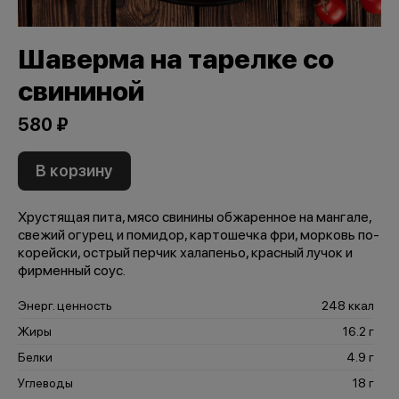
Шаверма на тарелке со
свининой
580 ₽
В корзину
Хрустящая пита, мясо свинины обжаренное на мангале,
свежий огурец и помидор, картошечка фри, морковь по-
корейски, острый перчик халапеньо, красный лучок и
фирменный соус.
Энерг. ценность
248 ккал
Жиры
16.2 г
Белки
4.9 г
Углеводы
18 г