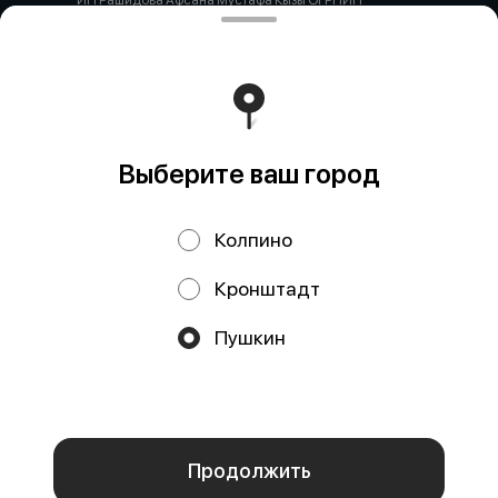
ИП Рашидова Афсана Мустафа Кызы ОГРНИП
322784700051126 ИНН 781719784300 Российская
Федерация, САНКТ-ПЕТЕРБУРГ, Пушкин, ул. Гусарская
д4кЦ р/с 40802810455710038725 СЕВЕРО-ЗАПАДНЫЙ
БАНК ПАО СБЕРБАНК БИК банка 044030653 кор/счет
30101810500000000653
Работает на эффективном ядре
Foodpicásso
ver. 3.2
Выберите ваш город
Политика конфиденциальности
Колпино
Публичная оферта
Кронштадт
Акции, скидки, кэшбэк − в нашем приложении!
Пушкин
Мы используем куки.
Пользуясь сайтом, вы даёте согласие на
обработку файлов cookie вашего браузера и использование
аналитических сервисов согласно нашей
политике
конфиденциальности
.
ОК