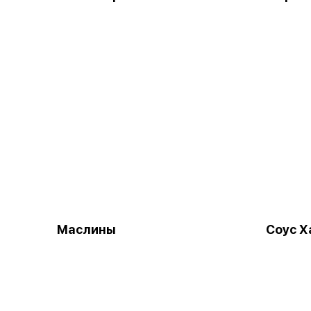
Маслины
Соус Х