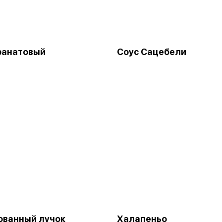
ранатовый
Соус Сацебели
ованный лучок
Халапеньо