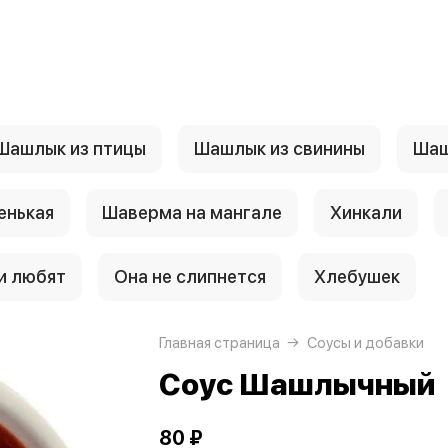
Шашлык из птицы
Шашлык из свинины
Шаш
енькая
Шаверма на мангале
Хинкали
и любят
Она не слипнется
Хлебушек
Главная страница
Соусы и добавки
Соус Шашлычный
80 ₽