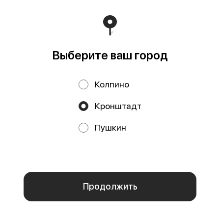
Политика конфиденциальности
Публичная оферта
Выберите ваш город
Колпино
Кронштадт
Акции, скидки, кэшбэк − в нашем приложении!
Пушкин
Мы используем куки.
Пользуясь сайтом, вы даёте согласие на
обработку файлов cookie вашего браузера и использование
аналитических сервисов согласно нашей
политике
конфиденциальности
.
ОК