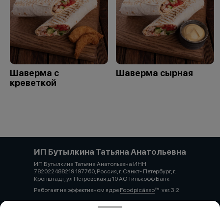
Шаверма с
Шаверма сырная
креветкой
ИП Бутылкина Татьяна Анатольевна
ИП Бутылкина Татьяна Анатольевна ИНН
782022488219 197760, Россия, г. Санкт- Петербург, г.
Кронштадт, ул Петровская д 10 АО Тинькофф Банк
Работает на эффективном ядре
Foodpicásso
ver. 3.2