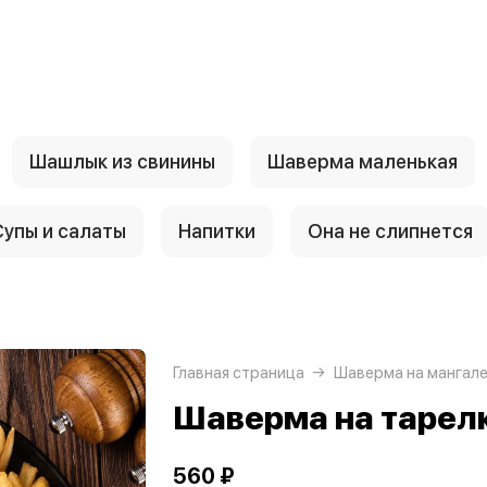
Шашлык из свинины
Шаверма маленькая
Супы и салаты
Напитки
Она не слипнется
Главная страница
Шаверма на мангал
Шаверма на тарел
560 ₽