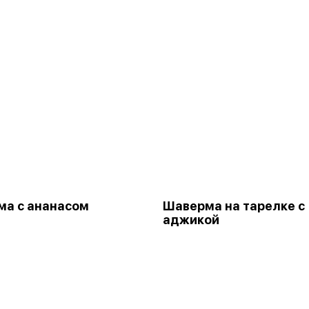
а с ананасом
Шаверма на тарелке с
аджикой