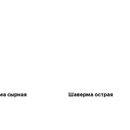
ма сырная
Шаверма острая