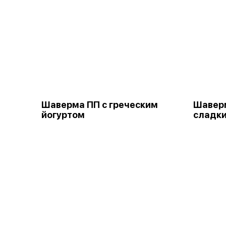
Шаверма ПП с греческим
Шаверм
йогуртом
сладки