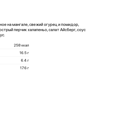
ое на мангале, свежий огурец и помидор,
острый перчик халапеньо, салат Айсберг, соус
ус.
258 ккал
16.5 г
6.4 г
17.6 г