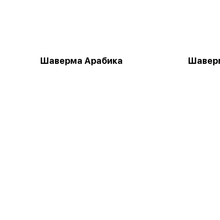
Шаверма Арабика
Шаверм