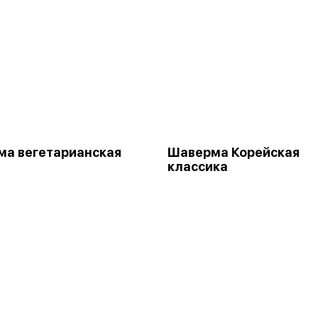
а вегетарианская
Шаверма Корейская
классика