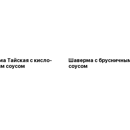
а Тайская с кисло-
Шаверма с брусничны
м соусом
соусом