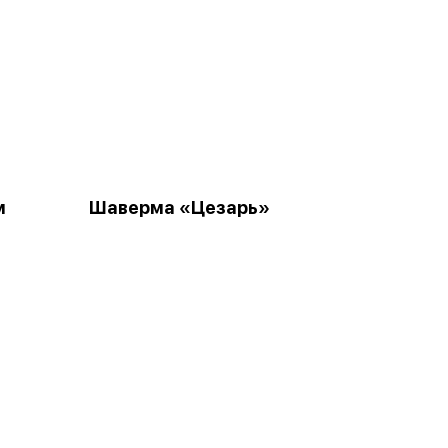
м
Шаверма «Цезарь»