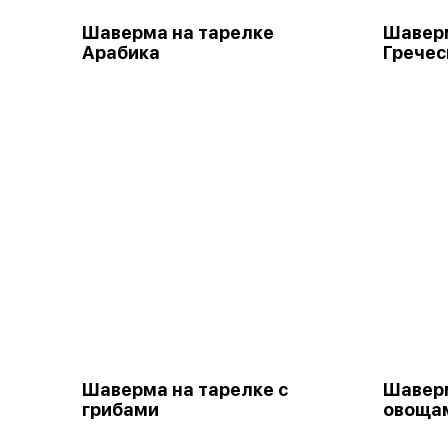
Шаверма на тарелке
Шаверм
Арабика
Гречес
Шаверма на тарелке с
Шаверм
грибами
овощам