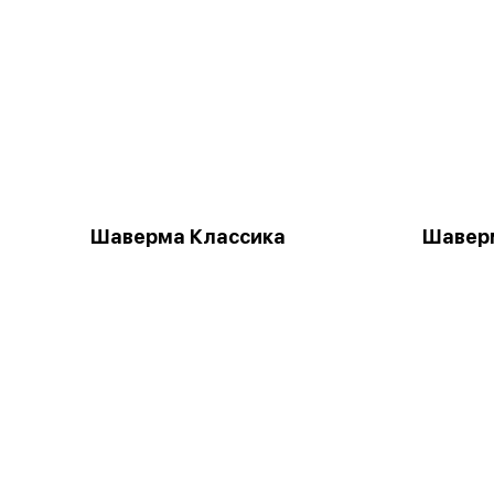
Шаверма Классика
Шаверм