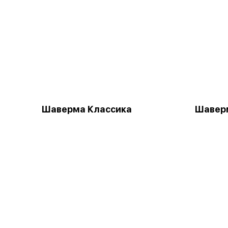
Шаверма Классика
Шаверм