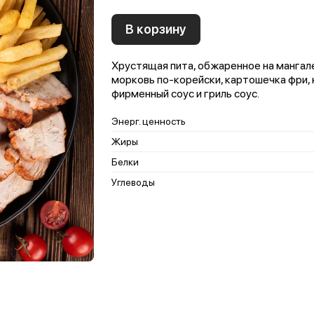
В корзину
Хрустящая пита, обжаренное на мангале
морковь по-корейски, картошечка фри, 
фирменный соус и гриль соус.
Энерг. ценность
Жиры
Белки
Углеводы