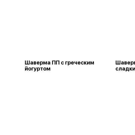
Шаверма ПП с греческим
Шаверм
йогуртом
сладки