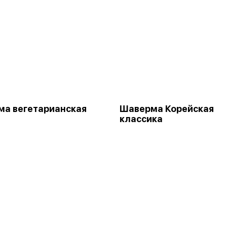
а вегетарианская
Шаверма Корейская
классика