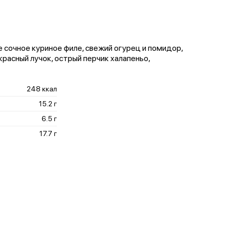
 сочное куриное филе, свежий огурец и помидор,
красный лучок, острый перчик халапеньо,
248 ккал
15.2 г
6.5 г
17.7 г