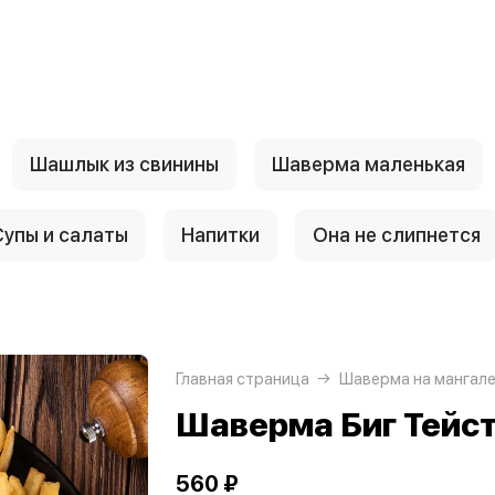
Шашлык из свинины
Шаверма маленькая
Супы и салаты
Напитки
Она не слипнется
Главная страница
Шаверма на мангал
Шаверма Биг Тейст
560 ₽