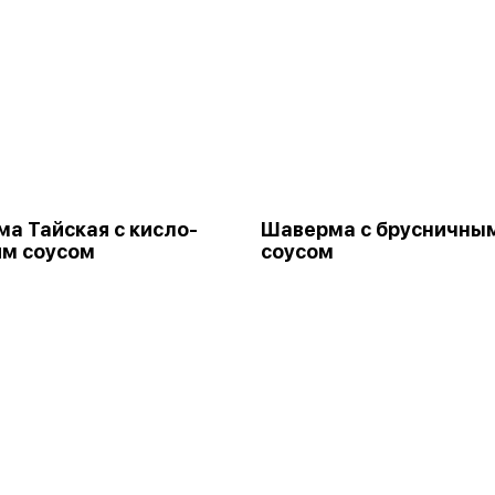
а Тайская с кисло-
Шаверма с брусничны
м соусом
соусом