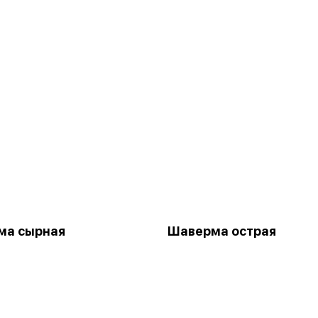
ма сырная
Шаверма острая