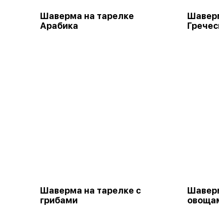
Шаверма на тарелке
Шаверм
Арабика
Гречес
Шаверма на тарелке с
Шаверм
грибами
овощам