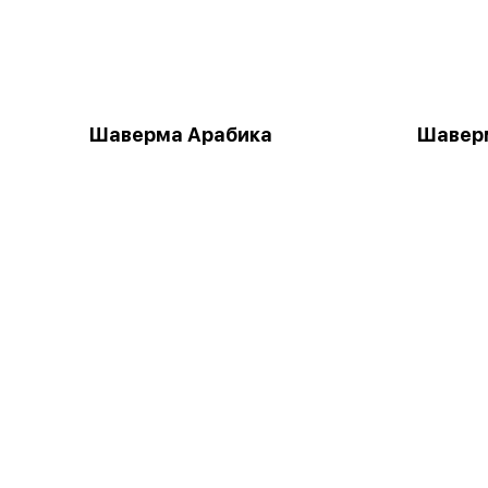
Шаверма Арабика
Шаверм