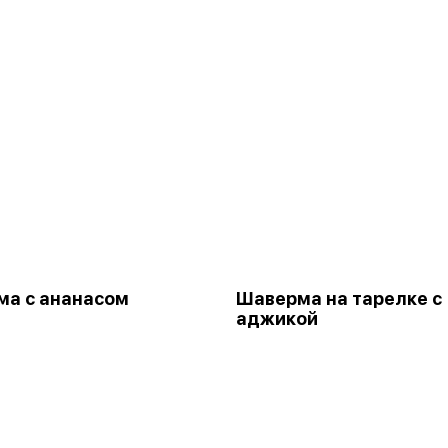
а с ананасом
Шаверма на тарелке с
аджикой