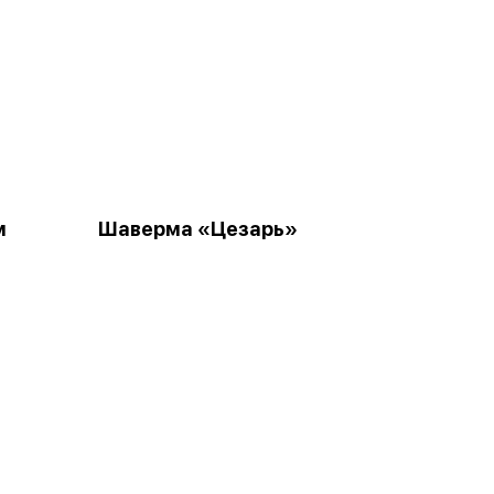
м
Шаверма «Цезарь»