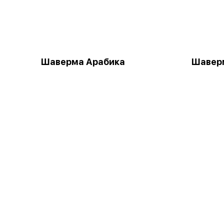
Шаверма Арабика
Шаверм