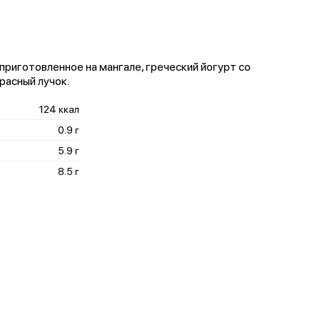
приготовленное на мангале, греческий йогурт со
расный лучок.
124 ккал
0.9 г
5.9 г
8.5 г