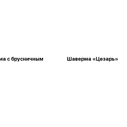
ма с брусничным
Шаверма «Цезарь»
м