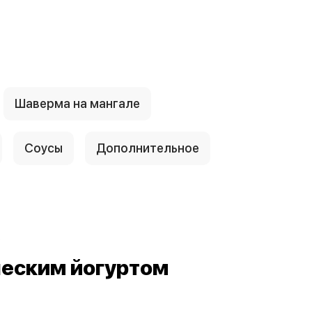
Шаверма на мангале
Соусы
Дополнительное
е
ческим йогуртом