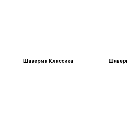
Шаверма Классика
Шаверм