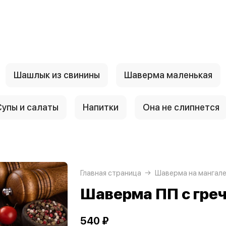
Шашлык из свинины
Шаверма маленькая
Супы и салаты
Напитки
Она не слипнется
Главная страница
Шаверма на мангал
Шаверма ПП с гре
540 ₽