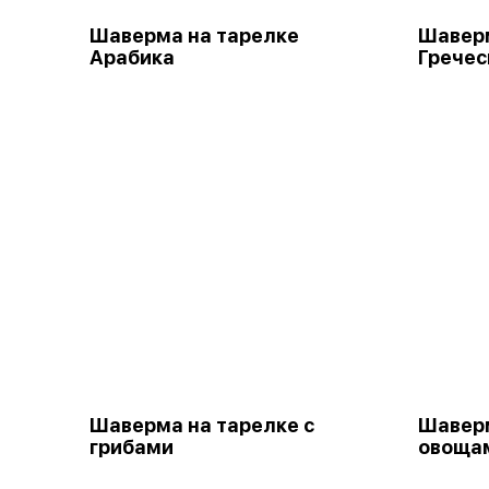
Шаверма на тарелке
Шаверм
Арабика
Гречес
Шаверма на тарелке с
Шаверм
грибами
овощам