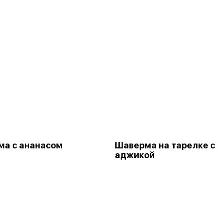
а с ананасом
Шаверма на тарелке с
аджикой