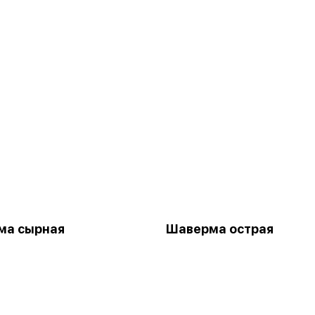
ма сырная
Шаверма острая