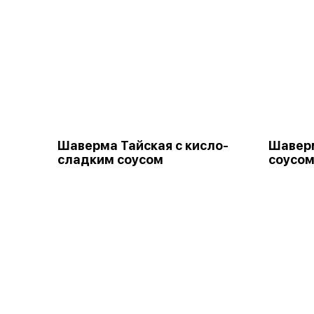
Шаверма Тайская с кисло-
Шавер
сладким соусом
соусо