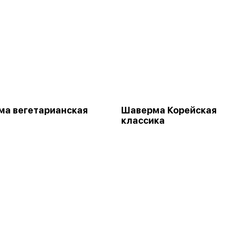
а вегетарианская
Шаверма Корейская
классика