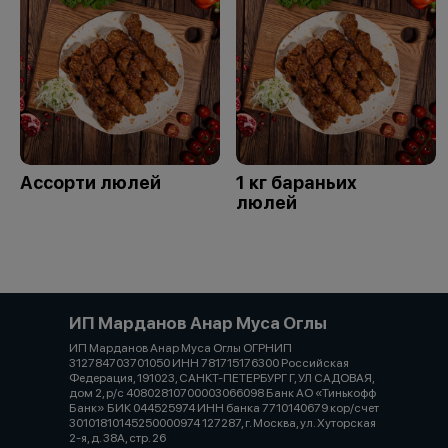
Ассорти люлей
1 кг бараньих
люлей
ИП Марданов Анар Муса Оглы
ИП Марданов Анар Муса Оглы ОГРНИП
312784703701050 ИНН 781715176300 Российская
Федерация, 191023, САНКТ-ПЕТЕРБУРГ Г, УЛ САДОВАЯ,
дом 2, р/с 40802810700003066098 Банк АО «Тинькофф
Банк» БИК 044525974 ИНН банка 7710140679 кор/счет
30101810145250000974 127287, г. Москва, ул. Хуторская
2-я, д. 38А, стр. 26