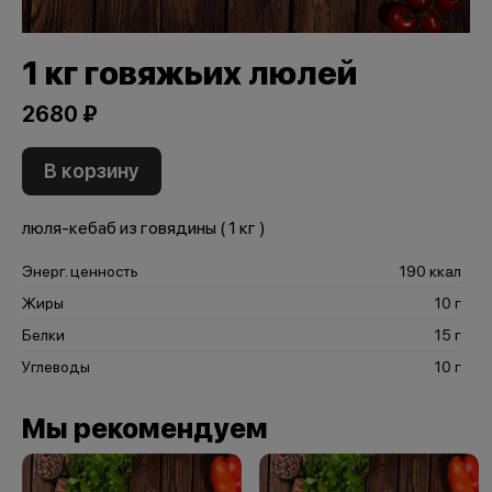
1 кг говяжьих люлей
2680 ₽
В корзину
люля-кебаб из говядины ( 1 кг )
Энерг. ценность
190 ккал
Жиры
10 г
Белки
15 г
Углеводы
10 г
Мы рекомендуем