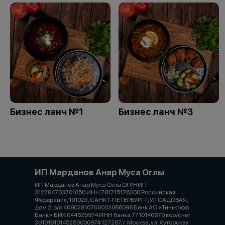
Бизнес ланч №1
Бизнес ланч №3
ИП Марданов Анар Муса Оглы
ИП Марданов Анар Муса Оглы ОГРНИП
312784703701050 ИНН 781715176300 Российская
Федерация, 191023, САНКТ-ПЕТЕРБУРГ Г, УЛ САДОВАЯ,
дом 2, р/с 40802810700003066098 Банк АО «Тинькофф
Банк» БИК 044525974 ИНН банка 7710140679 кор/счет
30101810145250000974 127287, г. Москва, ул. Хуторская