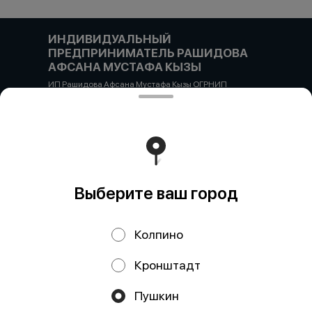
ИНДИВИДУАЛЬНЫЙ
ПРЕДПРИНИМАТЕЛЬ РАШИДОВА
АФСАНА МУСТАФА КЫЗЫ
ИП Рашидова Афсана Мустафа Кызы ОГРНИП
322784700051126 ИНН 781719784300 Российская
Федерация, САНКТ-ПЕТЕРБУРГ, Пушкин, ул. Гусарская
д4кЦ р/с 40802810455710038725 СЕВЕРО-ЗАПАДНЫЙ
БАНК ПАО СБЕРБАНК БИК банка 044030653 кор/счет
30101810500000000653
Работает на эффективном ядре
Foodpicásso
ver. 3.2
Выберите ваш город
Политика конфиденциальности
Колпино
Публичная оферта
Кронштадт
Акции, скидки, кэшбэк − в нашем приложении!
Пушкин