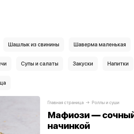
Шашлык из свинины
Шаверма маленькая
нчи
Супы и салаты
Закуски
Напитки
ца
Главная страница
Роллы и суши
Мафиози — сочный
начинкой