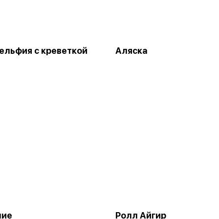
льфия с креветкой
Аляска
ние
Ролл Айгир