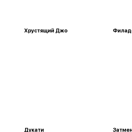
Хрустящий Джо
Филаде
Дукати
Затме