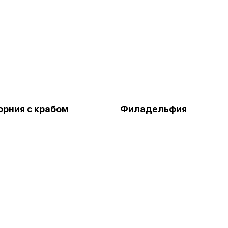
рния с крабом
Филадельфия