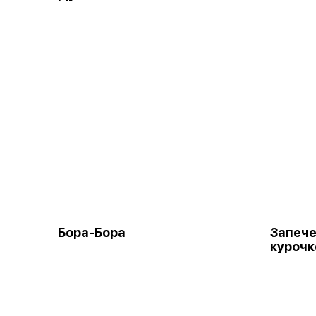
Бора-Бора
Запече
курочк