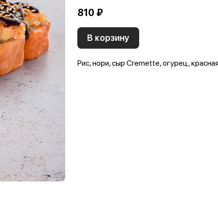
810 ₽
В корзину
Рис, нори, сыр Cremette, огурец, красная