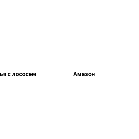
ья с лососем
Амазон