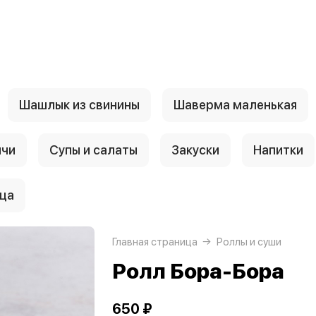
Шашлык из свинины
Шаверма маленькая
нчи
Супы и салаты
Закуски
Напитки
ца
Главная страница
Роллы и суши
Ролл Бора-Бора
650 ₽