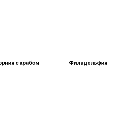
рния с крабом
Филадельфия