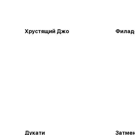
Хрустящий Джо
Филаде
Дукати
Затме