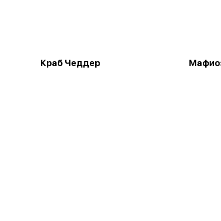
Краб Чеддер
Мафио