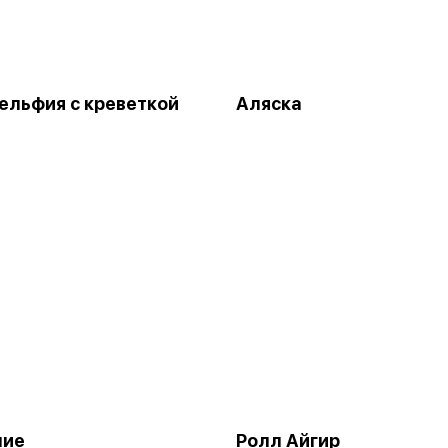
льфия с креветкой
Аляска
ние
Ролл Айгир