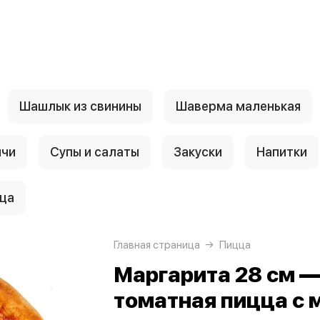
Шашлык из свинины
Шаверма маленькая
нчи
Супы и салаты
Закуски
Напитки
ца
Главная страница
Пицца
Маргарита 28 см —
томатная пицца с