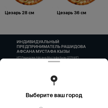
Цезарь 28 см
Цезарь 36 см
ИНДИВИДУАЛЬНЫЙ
ПРЕДПРИНИМАТЕЛЬ РАШИДОВА
АФСАНА МУСТАФА КЫЗЫ
ИП Рашидова Афсана Мустафа Кызы ОГРНИП
322784700051126 ИНН 781719784300 Российская
Федерация, САНКТ-ПЕТЕРБУРГ, Пушкин, ул. Гусарская
д4кЦ р/с 40802810455710038725 СЕВЕРО-ЗАПАДНЫЙ
БАНК ПАО СБЕРБАНК БИК банка 044030653 кор/счет
30101810500000000653
Работает на эффективном ядре
Foodpicásso
ver. 3.2
Выберите ваш город
Политика конфиденциальности