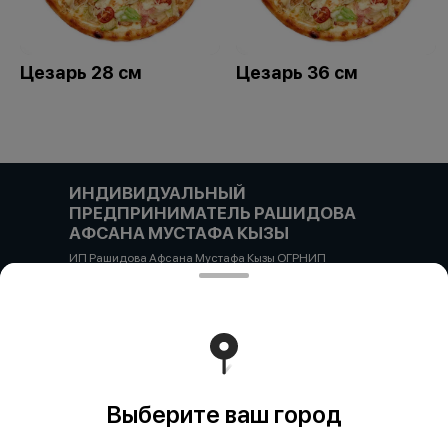
Цезарь 28 см
Цезарь 36 см
ИНДИВИДУАЛЬНЫЙ
ПРЕДПРИНИМАТЕЛЬ РАШИДОВА
АФСАНА МУСТАФА КЫЗЫ
ИП Рашидова Афсана Мустафа Кызы ОГРНИП
322784700051126 ИНН 781719784300 Российская
Федерация, САНКТ-ПЕТЕРБУРГ, Пушкин, ул. Гусарская
д4кЦ р/с 40802810455710038725 СЕВЕРО-ЗАПАДНЫЙ
БАНК ПАО СБЕРБАНК БИК банка 044030653 кор/счет
30101810500000000653
Работает на эффективном ядре
Foodpicásso
ver. 3.2
Выберите ваш город