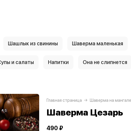
Шашлык из свинины
Шаверма маленькая
Супы и салаты
Напитки
Она не слипнется
Главная страница
Шаверма на мангал
Шаверма Цезарь
490 ₽