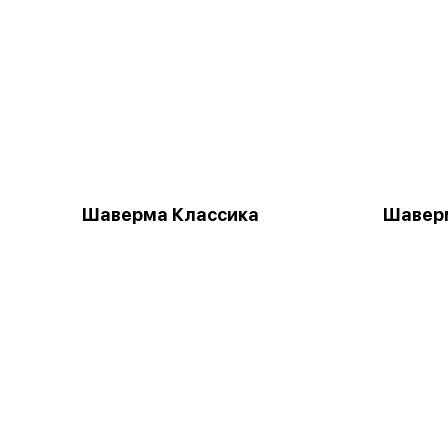
Шаверма Классика
Шаверм