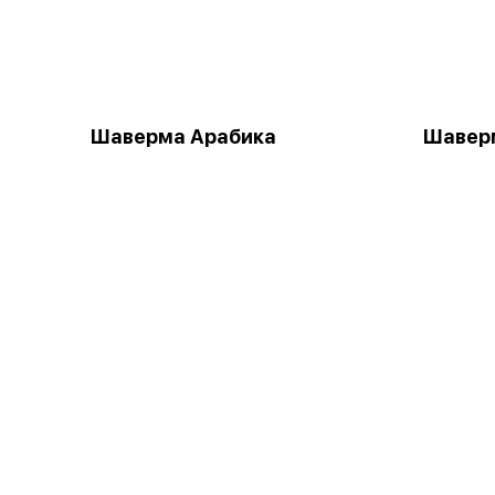
Шаверма Арабика
Шаверм