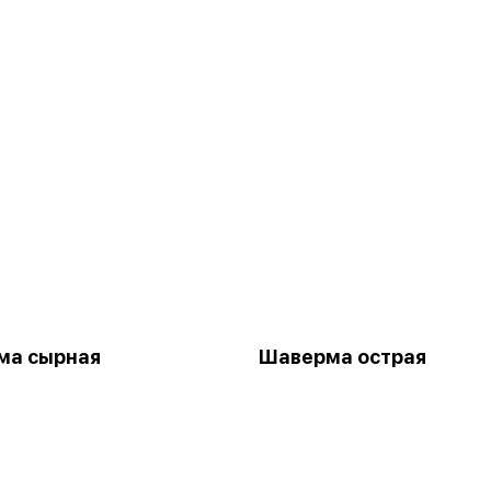
ма сырная
Шаверма острая