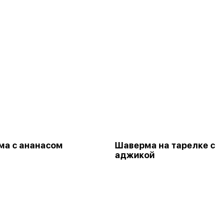
а с ананасом
Шаверма на тарелке с
аджикой