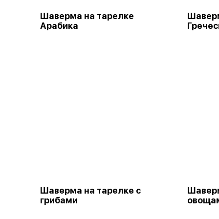
Шаверма на тарелке
Шаверм
Арабика
Гречес
Шаверма на тарелке с
Шаверм
грибами
овощам