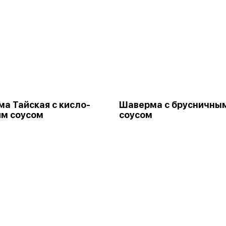
а Тайская с кисло-
Шаверма с брусничны
м соусом
соусом