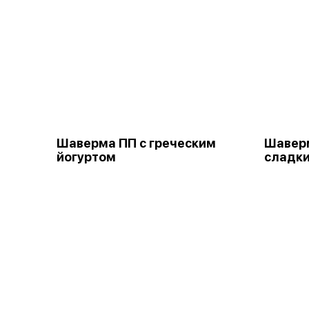
Шаверма ПП с греческим
Шаверм
йогуртом
сладки