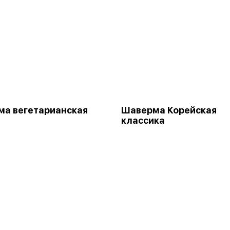
а вегетарианская
Шаверма Корейская
классика