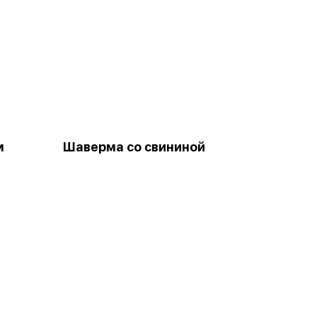
м
Шаверма со свининой