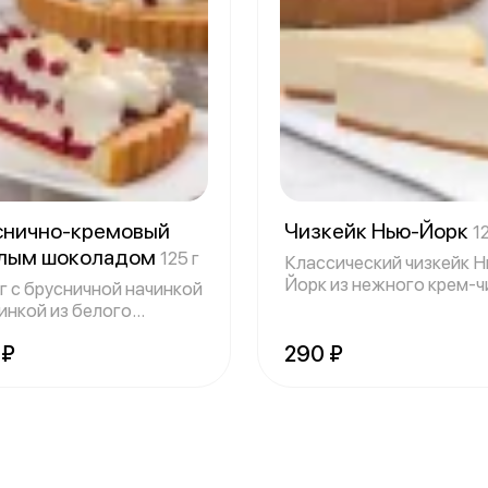
снично-кремовый
Чизкейк Нью-Йорк
1
елым шоколадом
125 г
Классический чизкейк Н
Йорк из нежного крем-ч
г с брусничной начинкой
чинкой из белого
лада, б
 ₽
290 ₽