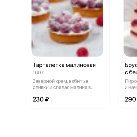
Тарталетка малиновая
Бру
с б
160 г
Заварной крем, взбитые
Пиро
сливки и спелая малина в
и на
корзиночке и
шоко
230 ₽
290