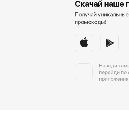
Скачай наше 
Получай уникальные 
промокоды!
Наведи каме
перейди по 
приложения