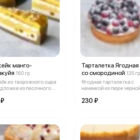
кейк манго-
Тарталетка Ягодная
акуйя
со смородиной
160 гр
125 г
ейк из творожного сыра
Ягодная тарталетка с
одложке из песочного
начинкой из пюре черно
а с
смородины, взби
 ₽
230 ₽