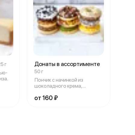
Донаты в ассортименте
25 г
50 г
ью-
иза.
Пончик с начинкой из
шоколадного крема,
декорированный глазу
от 160 ₽