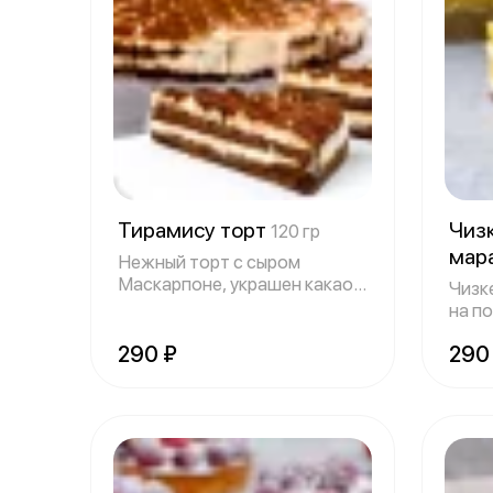
Тирамису торт
Чиз
120 гр
мар
Нежный торт с сыром
Маскарпоне, украшен какао
Чизк
посыпкой
на п
тест
290 ₽
290