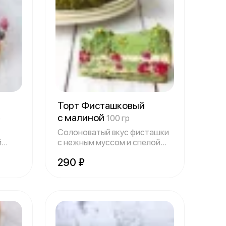
Торт Фисташковый
с малиной
р
100 гр
Солоноватый вкус фисташки
й
с нежным муссом и спелой
малиной -
290 ₽