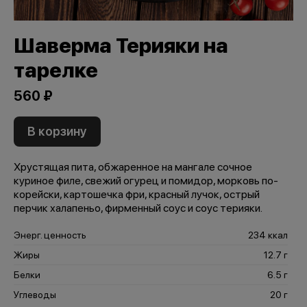
Шаверма Терияки на
тарелке
560 ₽
В корзину
Хрустящая пита, обжаренное на мангале сочное
куриное филе, свежий огурец и помидор, морковь по-
корейски, картошечка фри, красный лучок, острый
перчик халапеньо, фирменный соус и соус терияки.
Энерг. ценность
234 ккал
Жиры
12.7 г
Белки
6.5 г
Углеводы
20 г