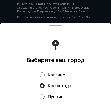
ИП Бутылкина Татьяна Анатольевна ИНН
782022488219 197760, Россия, г. Санкт- Петербург, г.
Кронштадт, ул Петровская д 10 АО Тинькофф Банк
Работает на эффективном ядре
Foodpicásso
ver. 3.2
Политика конфиденциальности
Публичная оферта
Выберите ваш город
Колпино
Кронштадт
Акции, скидки, кэшбэк − в нашем приложении!
Пушкин
Мы используем куки.
Пользуясь сайтом, вы даёте согласие на