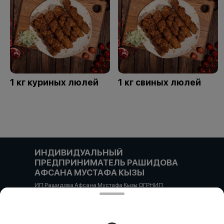
1 кг куриных люлей
1 кг свиных люлей
ИНДИВИДУАЛЬНЫЙ
ПРЕДПРИНИМАТЕЛЬ РАШИДОВА
АФСАНА МУСТАФА КЫЗЫ
ИП Рашидова Афсана Мустафа Кызы ОГРНИП
322784700051126 ИНН 781719784300 Российская
Федерация, САНКТ-ПЕТЕРБУРГ, Пушкин, ул. Гусарская
д4кЦ р/с 40802810455710038725 СЕВЕРО-ЗАПАДНЫЙ
БАНК ПАО СБЕРБАНК БИК банка 044030653 кор/счет
30101810500000000653