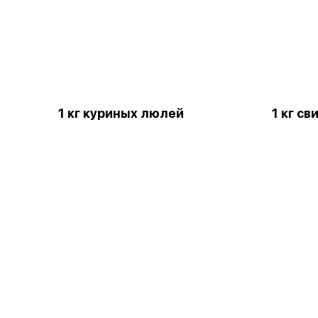
1 кг куриных люлей
1 кг с