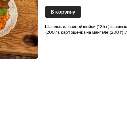
В корзину
Шашлык из свиной шейки (125 г), шашлык
(200 г), картошечка на мангале (200 г)