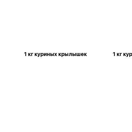
1 кг куриных крылышек
1 кг к