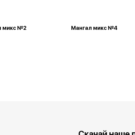
л микс №2
Мангал микс №4
Скачай наше 