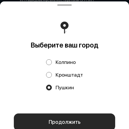
ИП Рашидова Афсана Мустафа Кызы ОГРНИП
322784700051126 ИНН 781719784300 Российская
Федерация, САНКТ-ПЕТЕРБУРГ, Пушкин, ул. Гусарская
д4кЦ р/с 40802810455710038725 СЕВЕРО-ЗАПАДНЫЙ
БАНК ПАО СБЕРБАНК БИК банка 044030653 кор/счет
30101810500000000653
Работает на эффективном ядре
Foodpicásso
ver. 3.2
Выберите ваш город
Политика конфиденциальности
Колпино
Публичная оферта
Кронштадт
Акции, скидки, кэшбэк − в нашем приложении!
Пушкин
Мы используем куки.
Пользуясь сайтом, вы даёте согласие на
обработку файлов cookie вашего браузера и использование
аналитических сервисов согласно нашей
политике
конфиденциальности
.
ОК