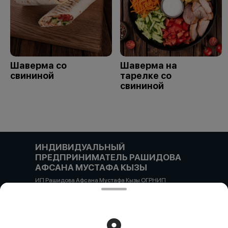
Шаверма со
Шаверма на
свининой
тарелке со
свининой
ИНДИВИДУАЛЬНЫЙ
ПРЕДПРИНИМАТЕЛЬ РАШИДОВА
АФСАНА МУСТАФА КЫЗЫ
ИП Рашидова Афсана Мустафа Кызы ОГРНИП
322784700051126 ИНН 781719784300 Российская
Федерация, САНКТ-ПЕТЕРБУРГ, Пушкин, ул. Гусарская
д4кЦ р/с 40802810455710038725 СЕВЕРО-ЗАПАДНЫЙ
БАНК ПАО СБЕРБАНК БИК банка 044030653 кор/счет
30101810500000000653