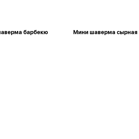
шаверма барбекю
Мини шаверма сырная