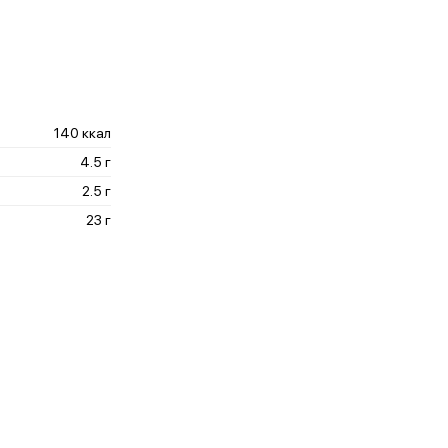
140 ккал
4.5 г
2.5 г
23 г