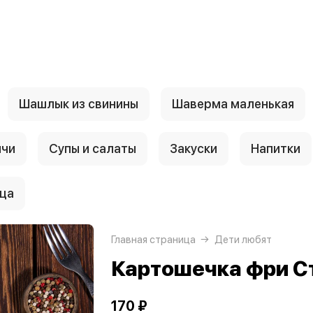
Шашлык из свинины
Шаверма маленькая
нчи
Супы и салаты
Закуски
Напитки
ца
Главная страница
Дети любят
Картошечка фри С
170 ₽