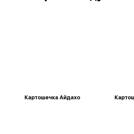
Картошечка Айдахо
Картош