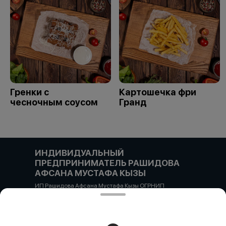
Гренки с
Картошечка фри
чесночным соусом
Гранд
ИНДИВИДУАЛЬНЫЙ
ПРЕДПРИНИМАТЕЛЬ РАШИДОВА
АФСАНА МУСТАФА КЫЗЫ
ИП Рашидова Афсана Мустафа Кызы ОГРНИП
322784700051126 ИНН 781719784300 Российская
Федерация, САНКТ-ПЕТЕРБУРГ, Пушкин, ул. Гусарская
д4кЦ р/с 40802810455710038725 СЕВЕРО-ЗАПАДНЫЙ
БАНК ПАО СБЕРБАНК БИК банка 044030653 кор/счет
30101810500000000653