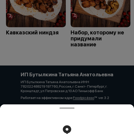
Кавказский ниндзя
Набор, которому не
придумали
название
ИП Бутылкина Татьяна Анатольевна
ИП Бутылкина Татьяна Анатольевна ИНН
782022488219 197760, Россия, г. Санкт- Петербург, г.
Кронштадт, ул Петровская д 10 АО Тинькофф Банк
Работает на эффективном ядре
Foodpicásso
ver. 3.2
Политика конфиденциальности