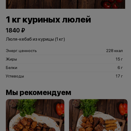
1 кг куриных люлей
1840 ₽
Люля-кебаб из курицы (1 кг)
Энерг. ценность
228 ккал
Жиры
15 г
Белки
6 г
Углеводы
17 г
Мы рекомендуем