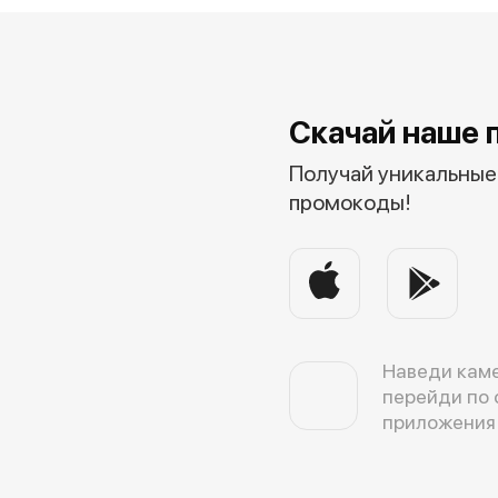
Скачай наше 
Получай уникальные 
промокоды!
Наведи каме
перейди по 
приложения