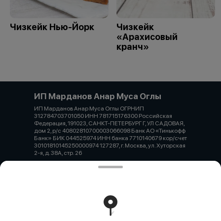
Чизкейк Нью-Йорк
Чизкейк
«Арахисовый
кранч»
ИП Марданов Анар Муса Оглы
ИП Марданов Анар Муса Оглы ОГРНИП
312784703701050 ИНН 781715176300 Российская
Федерация, 191023, САНКТ-ПЕТЕРБУРГ Г, УЛ САДОВАЯ,
дом 2, р/с 40802810700003066098 Банк АО «Тинькофф
Банк» БИК 044525974 ИНН банка 7710140679 кор/счет
30101810145250000974 127287, г. Москва, ул. Хуторская
2-я, д. 38А, стр. 26
Работает на эффективном ядре
Foodpicásso
ver. 3.2
Политика конфиденциальности